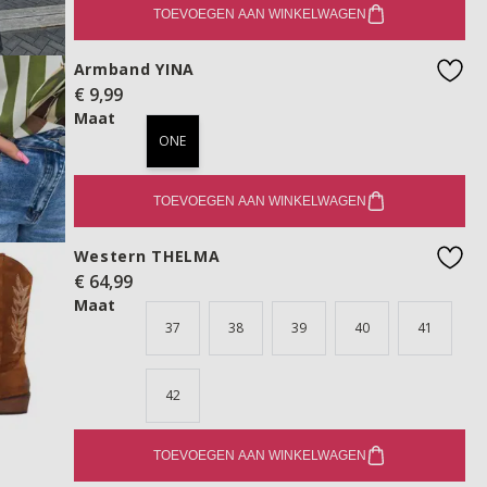
TOEVOEGEN AAN WINKELWAGEN
Armband YINA
€ 9,99
favo
Maat
ONE
TOEVOEGEN AAN WINKELWAGEN
Western THELMA
€ 64,99
favo
Maat
37
38
39
40
41
42
TOEVOEGEN AAN WINKELWAGEN