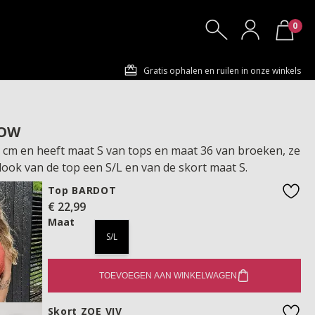
0
Gratis ophalen en ruilen in onze winkels
LOW
72 cm en heeft maat S van tops en maat 36 van broeken, ze
look van de top een S/L en van de skort maat S.
Top BARDOT
€ 22,99
favo
Maat
S/L
TOEVOEGEN AAN WINKELWAGEN
Skort ZOE VIV