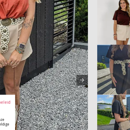
beleid
nze
eldige