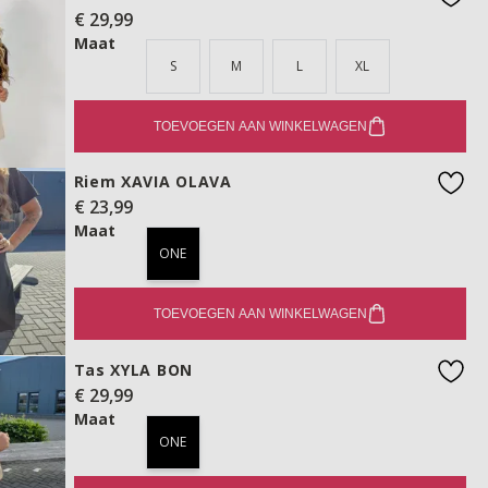
€ 29,99
favo
Maat
S
M
L
XL
TOEVOEGEN AAN WINKELWAGEN
Riem XAVIA OLAVA
€ 23,99
favo
Maat
ONE
TOEVOEGEN AAN WINKELWAGEN
Tas XYLA BON
€ 29,99
favo
Maat
ONE