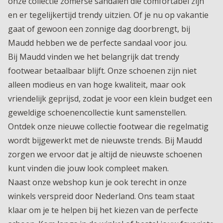
onze collectie zomerse sandalen die comfortabel zijn
en er tegelijkertijd trendy uitzien. Of je nu op vakantie
gaat of gewoon een zonnige dag doorbrengt, bij
Maudd hebben we de perfecte sandaal voor jou.
Bij Maudd vinden we het belangrijk dat trendy
footwear betaalbaar blijft. Onze schoenen zijn niet
alleen modieus en van hoge kwaliteit, maar ook
vriendelijk geprijsd, zodat je voor een klein budget een
geweldige schoenencollectie kunt samenstellen.
Ontdek onze nieuwe collectie footwear die regelmatig
wordt bijgewerkt met de nieuwste trends. Bij Maudd
zorgen we ervoor dat je altijd de nieuwste schoenen
kunt vinden die jouw look compleet maken.
Naast onze webshop kun je ook terecht in onze
winkels verspreid door Nederland. Ons team staat
klaar om je te helpen bij het kiezen van de perfecte