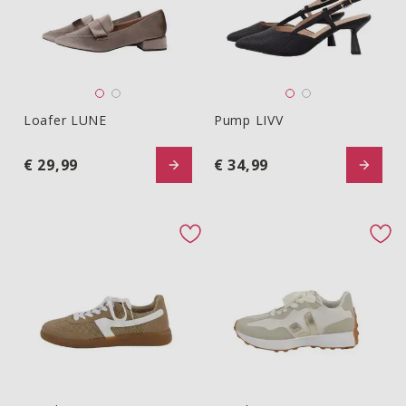
Loafer LUNE
Pump LIVV
Loafer LUNE
Pump LIVV
€ 29,99
€ 34,99
favorite button
fav