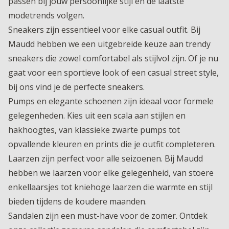
passen bij jouw persoonlijke stijl en de laatste
modetrends volgen.
Sneakers zijn essentieel voor elke casual outfit. Bij
Maudd hebben we een uitgebreide keuze aan trendy
sneakers die zowel comfortabel als stijlvol zijn. Of je nu
gaat voor een sportieve look of een casual street style,
bij ons vind je de perfecte sneakers.
Pumps en elegante schoenen zijn ideaal voor formele
gelegenheden. Kies uit een scala aan stijlen en
hakhoogtes, van klassieke zwarte pumps tot
opvallende kleuren en prints die je outfit completeren.
Laarzen zijn perfect voor alle seizoenen. Bij Maudd
hebben we laarzen voor elke gelegenheid, van stoere
enkellaarsjes tot kniehoge laarzen die warmte en stijl
bieden tijdens de koudere maanden.
Sandalen zijn een must-have voor de zomer. Ontdek