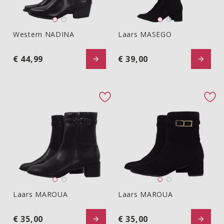
Western NADINA
Laars MASEGO
Western NADINA
Laars MASEGO
€ 44,99
€ 39,00
favorite button
fav
Laars MAROUA
Laars MAROUA
Laars MAROUA
Laars MAROUA
€ 35,00
€ 35,00