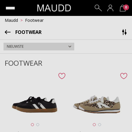
0
Maudd
Footwear
FOOTWEAR
FOOTWEAR
favorite button
fav