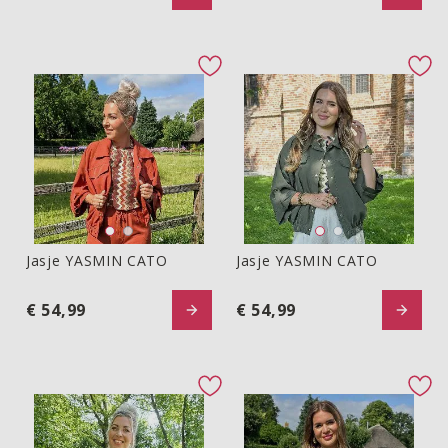
favorite button
fav
Jasje YASMIN CATO
Jasje YASMIN CATO
Jasje YASMIN CATO
Jasje YASMIN CATO
€ 54,99
€ 54,99
favorite button
fav