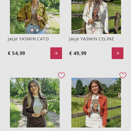
Jasje YASMIN CATO
Jasje YASMIN CELINE
Jasje YASMIN CATO
Jasje YASMIN CELINE
€ 54,99
€ 49,99
favorite button
fav