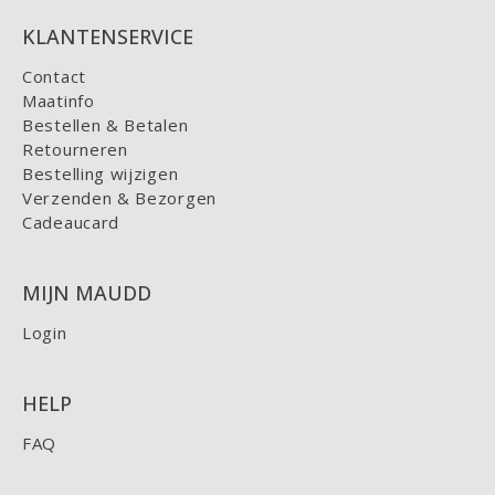
KLANTENSERVICE
Contact
Maatinfo
Bestellen & Betalen
Retourneren
Bestelling wijzigen
Verzenden & Bezorgen
Cadeaucard
MIJN MAUDD
Login
HELP
FAQ