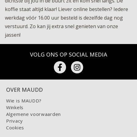
dichtste bij jou in de buurt zit en kom snel langs. De
koffie staat altijd klaar! Liever online bestellen? Iedere
werkdag vóór 16.00 uur besteld is dezelfde dag nog
verstuurd. Zo kan jij extra snel genieten van onze
jassen!
VOLG ONS OP SOCIAL MEDIA
OVER MAUDD
Wie is MAUDD?
Winkels
Algemene voorwaarden
Privacy
Cookies