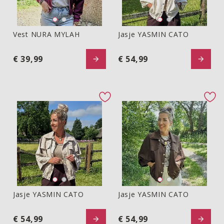
Vest NURA MYLAH
Jasje YASMIN CATO
Vest NURA MYLAH
Jasje YASMIN CATO
€ 39,99
€ 54,99
favorite button
fav
Jasje YASMIN CATO
Jasje YASMIN CATO
Jasje YASMIN CATO
Jasje YASMIN CATO
€ 54,99
€ 54,99