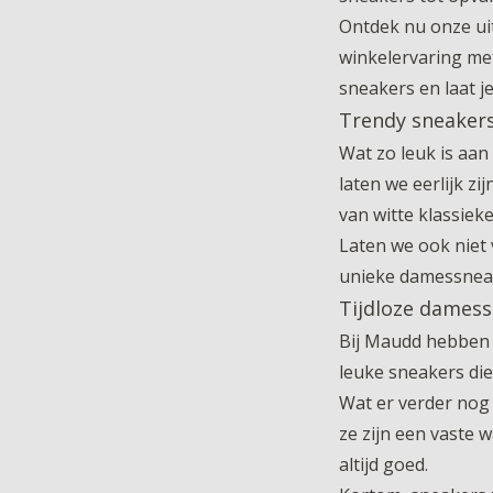
Ontdek nu onze uit
winkelervaring met
sneakers en laat j
Trendy sneaker
Wat zo leuk is aan
laten we eerlijk zi
van witte klassiek
Laten we ook niet 
unieke damessneaker
Tijdloze damess
Bij Maudd hebben 
leuke sneakers die
Wat er verder nog 
ze zijn een vaste 
altijd goed.