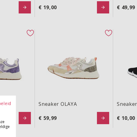
€ 19,00
€ 49,99
Sneaker OLAYA
Sneaker 
favorite button
favorite but
beleid
Sneaker OLAYA
Sneake
€ 59,99
€ 10,00
nze
eldige