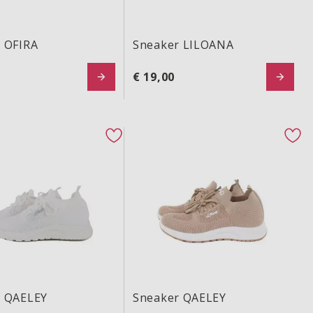
 OFIRA
Sneaker LILOANA
€ 19,00
QAELEY
Sneaker QAELEY
ton
favorite button
fav
r QAELEY
Sneaker QAELEY