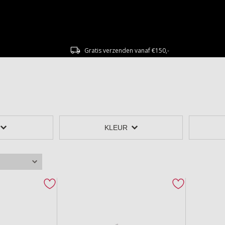
Gratis verzenden vanaf €150,-
KLEUR
Sneaker IVEN
Sneaker 
favorite button
favorite but