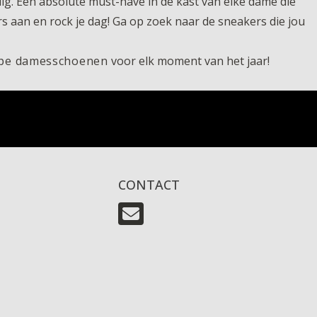
ijdig. Een absolute must-have in de kast van elke dame die
rs aan en rock je dag! Ga op zoek naar de sneakers die jou
pe damesschoenen
voor elk moment van het jaar!
CONTACT