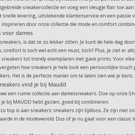
gebreide sneakercollectie en voeg een vleugje flair toe aa
 snelle levering, uitstekende klantenservice en een passie
e inspireren door onze collectie die mode en comfort combi
s voor dames
 sneakers, is dat ze zo lekker zitten. Je kunt de hele dag do
jn, comfort is toch wel echt een must, toch? Plus, je ziet er al
e sneakers tot trendy exemplaren met gave prints. Voor elke 
vergeten hoe sneakers je hele look een persoonlijke touch ge
s. Het is de perfecte manier om te laten zien wie je bent, z
neakers vind je bij Maudd
we een ruime collectie aan damessneakers. Doe op onze
Sh
 je bij MAUDD hebt gezien, goed bij combineren.
zo top is aan sneakers: sneakers zijn tijdloos. Ze zijn niet 
waarde in de modewereld. Dus of je nu gaat voor een classic 