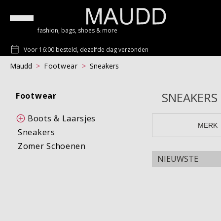
fashion, bags, shoes & more
Voor 16:00 besteld, dezelfde dag verzonden
Maudd
Footwear
Sneakers
SNEAKERS
Footwear
Boots & Laarsjes
MERK
Sneakers
Zomer Schoenen
Sneaker ILYA