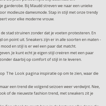
n je garderobe. Bij Maudd streven we naar een unieke
 voor modieuze damesmode. Stap in stijl met onze trendy
neert voor elke moderne vrouw.
or de stad struinen zonder dat je voeten protesteren. En
tijd on point uit. Sneakers zijn er in alle soorten en maten -
mood en stijl is er wel een paar dat matcht.
ven. Je kunt echt je eigen stijl creëren met een paar
onder daarbij op comfort of stijl in te leveren.
op The Look pagina
inspiratie op om te zien, waar die
zomaar een trend die volgend seizoen weer verdwijnt. Nee,
look of de nieuwste fashion trend, met sneakers zit je