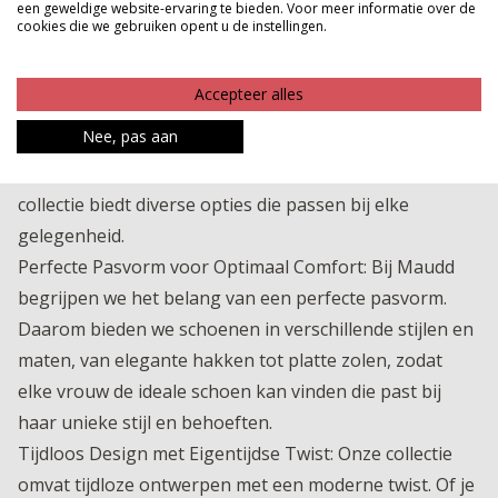
een geweldige website-ervaring te bieden. Voor meer informatie over de
bij Maudd vind je het perfecte paar.
cookies die we gebruiken opent u de instellingen.
Waarom Kiezen voor Schoenen van Maudd?
Stijlvolle en Duurzame Materialen: Onze schoenen zijn
Accepteer alles
vervaardigd uit hoogwaardige en duurzame
Nee, pas aan
materialen, ontworpen om langdurig comfort en stijl te
bieden. Van luxe leder tot ademend textiel, onze
collectie biedt diverse opties die passen bij elke
gelegenheid.
Perfecte Pasvorm voor Optimaal Comfort: Bij Maudd
begrijpen we het belang van een perfecte pasvorm.
Daarom bieden we schoenen in verschillende stijlen en
maten, van elegante hakken tot platte zolen, zodat
elke vrouw de ideale schoen kan vinden die past bij
haar unieke stijl en behoeften.
Tijdloos Design met Eigentijdse Twist: Onze collectie
omvat tijdloze ontwerpen met een moderne twist. Of je