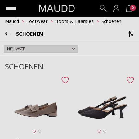
0
Maudd
Footwear
Boots & Laarsjes
Schoenen
SCHOENEN
SCHOENEN
favorite button
fav