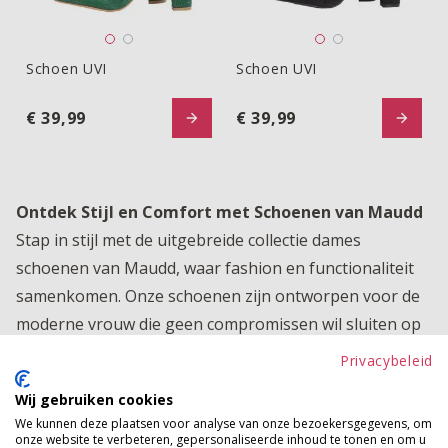
Schoen UVI
Schoen UVI
Schoen UVI
Schoen UVI
€ 39,99
€ 39,99
Ontdek Stijl en Comfort met Schoenen van Maudd
Stap in stijl met de uitgebreide collectie dames
schoenen van Maudd, waar fashion en functionaliteit
samenkomen. Onze schoenen zijn ontworpen voor de
moderne vrouw die geen compromissen wil sluiten op
het gebied van comfort en elegantie. Of je nu op zoek
Privacybeleid
bent naar tijdloze pumps voor een formele
Wij gebruiken cookies
gelegenheid, trendy sneakers voor een casual dagje
We kunnen deze plaatsen voor analyse van onze bezoekersgegevens, om
uit, of comfortabele instappers voor dagelijks gebruik,
onze website te verbeteren, gepersonaliseerde inhoud te tonen en om u