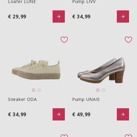
Loafer LUNE
Pump LIVV
Loafer LUNE
Pump LIVV
€ 29,99
€ 34,99
favorite button
fav
Sneaker ODA
Pump UNAIS
Sneaker ODA
Pump UNAIS
€ 34,99
€ 49,99