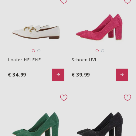
favorite button
fav
Loafer HELENE
Schoen UVI
Loafer HELENE
Schoen UVI
€ 34,99
€ 39,99
favorite button
fav