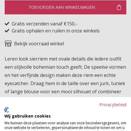
TOEVOEGEN AAN WINKELWAGEN
Gratis verzenden vanaf €150,-
Gratis ophalen en ruilen in onze winkels
Bekijk voorraad winkel
Leren look sierriem met ovale details die iedere outfit
een stijlvolle bohemian touch geeft. De speelse vormen
en het verfijnde design maken deze riem een echte
eyecatcher. Draag hem in de taille over een jurk, tuniek
of lange blouse voor een mooi silhouet of combineer
hem met een jeans voor een trendy look. De gesp is
Privacybeleid
voorzien van een pin die je eenvoudig in één van de
gaatjes steekt, waardoor de riem naar wens
Wij gebruiken cookies
We kunnen deze plaatsen voor analyse van onze bezoekersgegevens, om
verstelbaar is. Een veelzijdig accessoire dat perfect past
onze website te verbeteren, gepersonaliseerde inhoud te tonen en om u