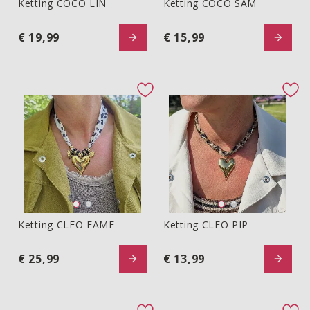
Ketting COCO LIN
Ketting COCO SAM
Ketting COCO LIN
Ketting COCO SAM
€ 19,99
€ 15,99
favorite button
fav
Ketting CLEO FAME
Ketting CLEO PIP
Ketting CLEO FAME
Ketting CLEO PIP
€ 25,99
€ 13,99