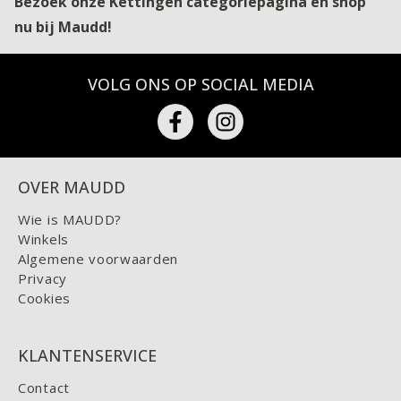
Bezoek onze Kettingen categoriepagina en shop
nu bij Maudd!
VOLG ONS OP SOCIAL MEDIA
OVER MAUDD
Wie is MAUDD?
Winkels
Algemene voorwaarden
Privacy
Cookies
KLANTENSERVICE
Contact