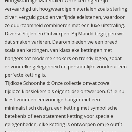
Hoogwaardige Materialen: Onze kettingen zijn
vervaardigd uit hoogwaardige materialen zoals sterling
zilver, verguld goud en verfijnde edelstenen, waardoor
ze duurzaamheid combineren met een luxe uitstraling.
Diverse Stijlen en Ontwerpen: Bij Maudd begrijpen we
dat smaken variëren. Daarom bieden we een breed
scala aan kettingen, van klassieke kettingen met
hangers tot moderne chokers en trendy lagen, zodat
er voor elke gelegenheid en persoonlijke voorkeur een
perfecte ketting is.
Tijdloze Schoonheid: Onze collectie omvat zowel
tijdloze klassiekers als eigentijdse ontwerpen. Of je nu
kiest voor een eenvoudige hanger met een
minimalistisch design, een ketting met symbolische
betekenis of een statement ketting voor speciale
gelegenheden, elke ketting is ontworpen om je outfit