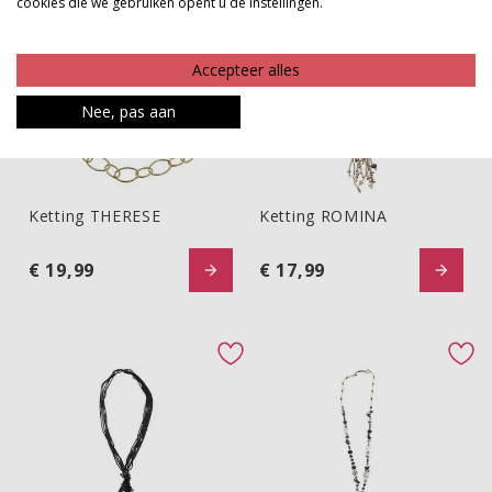
cookies die we gebruiken opent u de instellingen.
favorite button
fav
Accepteer alles
Nee, pas aan
Ketting THERESE
Ketting ROMINA
Ketting THERESE
Ketting ROMINA
€ 19,99
€ 17,99
favorite button
fav