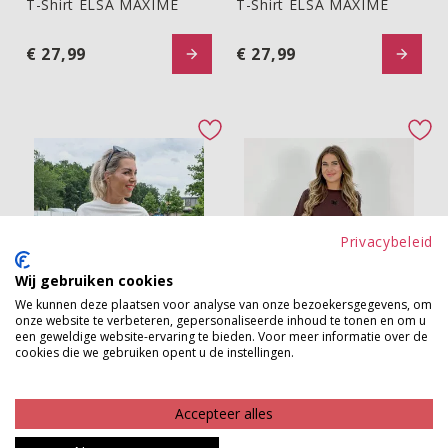
T-Shirt ELSA MAXIME
T-Shirt ELSA MAXIME
T-Shirt ELSA MAXIME
T-Shirt ELSA MAXIME
€ 27,99
€ 27,99
favorite button
fav
Privacybeleid
Wij gebruiken cookies
We kunnen deze plaatsen voor analyse van onze bezoekersgegevens, om
onze website te verbeteren, gepersonaliseerde inhoud te tonen en om u
T-Shirt ELSA MAXIME
T-Shirt QATIE
T-Shirt ELSA MAXIME
T-shirt QATIE
een geweldige website-ervaring te bieden. Voor meer informatie over de
cookies die we gebruiken opent u de instellingen.
€ 27,99
€ 34,99
Accepteer alles