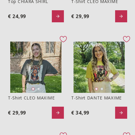
Top CHIARA SHIRL
T-Shirt CLEO MAXIME
Top CHIARA SHIRL
T-shirt CLEO MAXIME
€ 24,99
€ 29,99
favorite button
fav
T-Shirt CLEO MAXIME
T-Shirt DANTE MAXIME
T-shirt CLEO MAXIME
T-shirt DANTE MAXIME
€ 29,99
€ 34,99