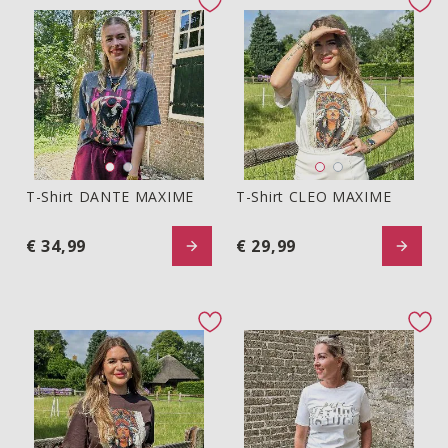
favorite button
fav
T-Shirt DANTE MAXIME
T-Shirt CLEO MAXIME
T-shirt DANTE MAXIME
T-shirt CLEO MAXIME
€ 34,99
€ 29,99
favorite button
fav