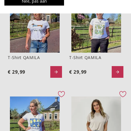
Nee, pas aan
favorite button
fav
T-Shirt QAMILA
T-Shirt QAMILA
T-shirt QAMILA
T-shirt QAMILA
€ 29,99
€ 29,99
favorite button
fav