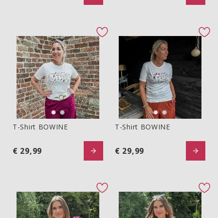
favorite button
fav
T-Shirt BOWINE
T-Shirt BOWINE
T-Shirt BOWINE
T-Shirt BOWINE
€ 29,99
€ 29,99
favorite button
fav