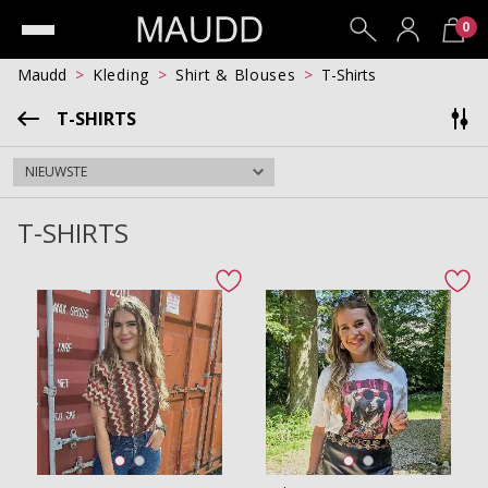
0
Maudd
Kleding
Shirt & Blouses
T-Shirts
T-SHIRTS
T-SHIRTS
favorite button
fav