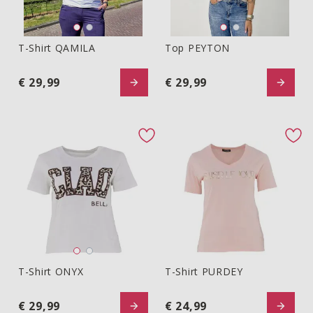
T-Shirt QAMILA
Top PEYTON
T-shirt QAMILA
Top PEYTON
€ 29,99
€ 29,99
favorite button
fav
T-Shirt ONYX
T-Shirt PURDEY
T-Shirt ONYX
T-shirt PURDEY
€ 29,99
€ 24,99