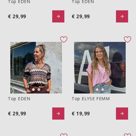
Top EDEN
Top EDEN
Top EDEN
Top EDEN
€ 29,99
€ 29,99
favorite button
fav
Top EDEN
Top ELYSE FEMM
Top EDEN
Top ELYSE FEMM
€ 29,99
€ 19,99