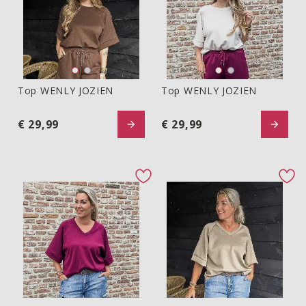
Top WENLY JOZIEN
Top WENLY JOZIEN
Top WENLY JOZIEN
Top WENLY JOZIEN
€ 29,99
€ 29,99
favorite button
fav