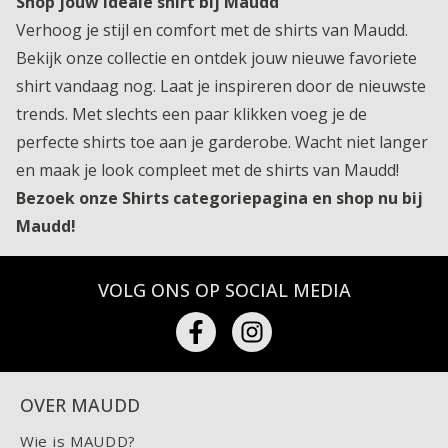
Shop jouw ideale shirt bij Maudd
Verhoog je stijl en comfort met de shirts van Maudd.
Bekijk onze collectie en ontdek jouw nieuwe favoriete
shirt vandaag nog. Laat je inspireren door de nieuwste
trends. Met slechts een paar klikken voeg je de
perfecte shirts toe aan je garderobe. Wacht niet langer
en maak je look compleet met de shirts van Maudd!
Bezoek onze Shirts categoriepagina en shop nu bij
Maudd!
VOLG ONS OP SOCIAL MEDIA
OVER MAUDD
Wie is MAUDD?