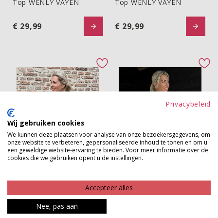
Top WENLY VAYEN
Top WENLY VAYEN
Top WENLY VAYEN
Top WENLY VAYEN
€ 29,99
€ 29,99
favorite button
fav
Privacybeleid
Wij gebruiken cookies
We kunnen deze plaatsen voor analyse van onze bezoekersgegevens, om
onze website te verbeteren, gepersonaliseerde inhoud te tonen en om u
een geweldige website-ervaring te bieden. Voor meer informatie over de
Top WENLY VAYEN
Top WENLY VAYEN
cookies die we gebruiken opent u de instellingen.
Top WENLY VAYEN
Top WENLY VAYEN
€ 29,99
€ 29,99
Accepteer alles
Nee, pas aan