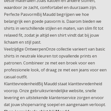
beste materialen zoals katoen en andere stoffen,
waardoor ze zacht, comfortabel en duurzaam zijn.
Perfecte PasvormBij Maudd begrijpen we hoe
belangrijk een goede pasvorm is. Daarom bieden we
shirts in verschillende stijlen en maten, van slim fit tot
relaxed fit, zodat je altijd een shirt vindt dat bij jouw
lichaam en stijl past.
Veelzijdige OntwerpenOnze collectie varieert van basic
shirts in neutrale kleuren tot opvallende prints en
patronen. Combineer ze met een broek voor een
professionele look, of draag ze met een jeans voor een
casual outfit.
KlanttevredenheidBij Maudd staat klanttevredenheid
voorop. Onze gebruiksvriendelijke website, snelle
levering en uitstekende klantenservice zorgen ervoor
dat jouw shopervaring soepel en aangenaam verloopt.