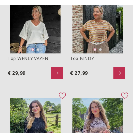
favorite button
fav
Top WENLY VAYEN
Top BINDY
Top WENLY VAYEN
Top BINDY
€ 29,99
€ 27,99
favorite button
fav