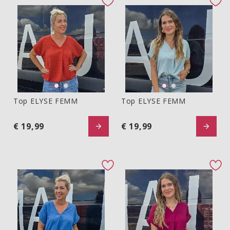
favorite button
fav
Top ELYSE FEMM
Top ELYSE FEMM
Top ELYSE FEMM
Top ELYSE FEMM
€ 19,99
€ 19,99
favorite button
fav