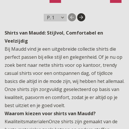
Shirts van Maudd: Stijlvol, Comfortabel en
Veelzijdig
Bij Maudd vind je een uitgebreide collectie shirts die
perfect passen bij elke stijl en gelegenheid. Of je nu op
zoek bent naar nette shirts voor op kantoor, trendy
casual shirts voor een ontspannen dag, of tijdloze
basics die altijd in de mode zijn, wij hebben het allemaal.
Onze shirts zijn zorgvuldig geselecteerd op basis van
kwaliteit, pasvorm en comfort, zodat je er altijd op je
best uitziet en je goed voelt.
Waarom kiezen voor shirts van Maudd?
KwaliteitsmaterialenOnze shirts zijn gemaakt van de