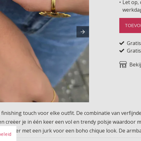
Let op, 
werkda
TOEVO
Grati
Gratis
Beki
finishing touch voor elke outfit. De combinatie van verfijnd
n creëer je in één keer een vol en trendy polsje waardoor mix
ombineer met een jurk voor een boho chique look. De armband
beleid