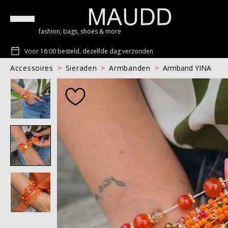
fashion, bags, shoes & more
Voor 16:00 besteld, dezelfde dag verzonden
Accessoires
Sieraden
Armbanden
Armband YINA