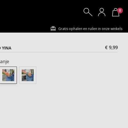
0
Gratis ophalen en ruilen in onze winkels
€ 9,99
 YINA
anje