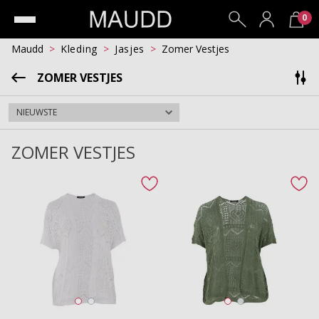
0
Maudd
Kleding
Jasjes
Zomer Vestjes
ZOMER VESTJES
ZOMER VESTJES
favorite button
fav