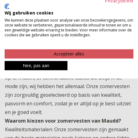
Privacybeleid
Wij gebruiken cookies
We kunnen deze plaatsen voor analyse van onze bezoekersgegevens, om
onze website te verbeteren, gepersonaliseerde inhoud te tonen en om u
Zomervesten van Maudd: Licht, Stijlvol en
een geweldige website-ervaring te bieden. Voor meer informatie over de
Comfortabel
cookies die we gebruiken opent u de instellingen.
Bij Maudd vind je een uitgebreide collectie zomervesten
en gilets die perfect passen bij elke zomerse stijl en
Accepteer alles
gelegenheid. Of je nu op zoek bent naar lichte vesten
Nee, pas aan
voor koele avonden, trendy gilets om je zomerse look
op te frissen, of comfortabele basics die altijd in de
mode zijn, wij hebben het allemaal. Onze zomervesten
zijn zorgvuldig geselecteerd op basis van kwaliteit,
pasvorm en comfort, zodat je er altijd op je best uitziet
en je goed voelt.
Waarom kiezen voor zomervesten van Maudd?
Kwaliteitsmaterialen: Onze zomervesten zijn gemaakt