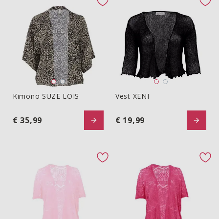
favorite button
fav
Kimono SUZE LOIS
Vest XENI
Kimono SUZE LOIS
Vest XENI
€ 35,99
€ 19,99
favorite button
fav