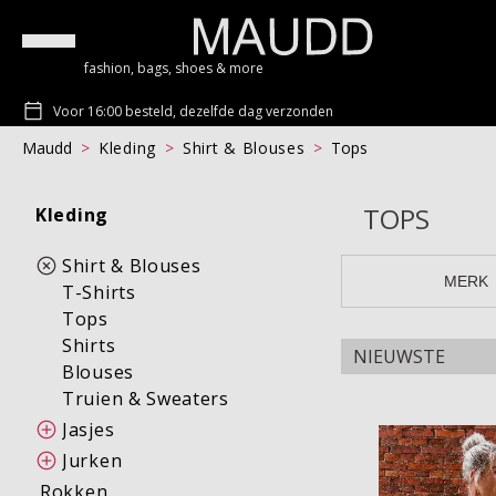
fashion, bags, shoes & more
Voor 16:00 besteld, dezelfde dag verzonden
Maudd
Kleding
Shirt & Blouses
Tops
TOPS
Kleding
Shirt & Blouses
MERK
T-Shirts
Tops
Shirts
Blouses
Truien & Sweaters
Top CELLY
Jasjes
Jurken
Rokken