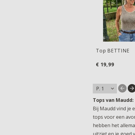
Top BETTINE
€ 19,99
Tops van Maudd: 
Bij Maudd vind je e
tops voor een avon
hebben het allemaa
uitziet en je goed v