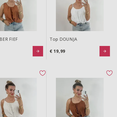
BER FIEF
Top DOUNJA
€ 19,99
NJA
Top DOUNJA
ton
favorite button
fav