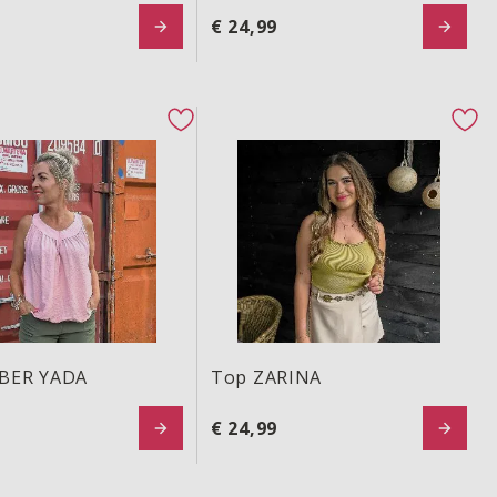
€ 24,99
ER YADA
Top ZARINA
ton
favorite button
fav
BER YADA
Top ZARINA
€ 24,99