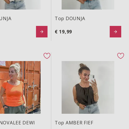
UNJA
Top DOUNJA
€ 19,99
NOVALEE DEWI
Top AMBER FIEF
ton
favorite button
fav
 NOVALEE DEWI
Top AMBER FIEF