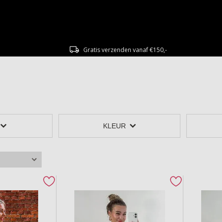
Gratis verzenden vanaf €150,-
KLEUR
Top AMBER FIEF
Top AMBE
favorite button
favorite but