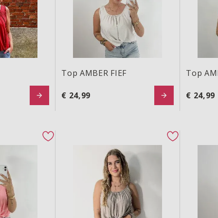
Top AMBER FIEF
Top AM
€ 24,99
€ 24,99
Top DOUNJA
Top DOU
favorite button
favorite but