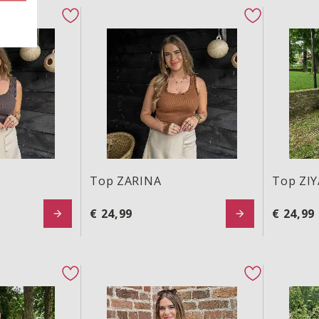
Top ZARINA
Top ZIY
favorite button
favorite but
Top ZARINA
Top ZI
€ 24,99
€ 24,99
Top BEYZA ROMY
Top BEY
favorite button
favorite but