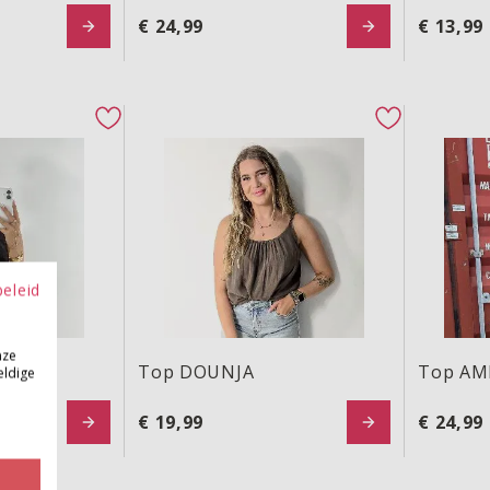
€ 24,99
€ 13,99
Top DOUNJA
Top AMB
favorite button
favorite but
beleid
nze
Top DOUNJA
Top AM
eldige
€ 19,99
€ 24,99