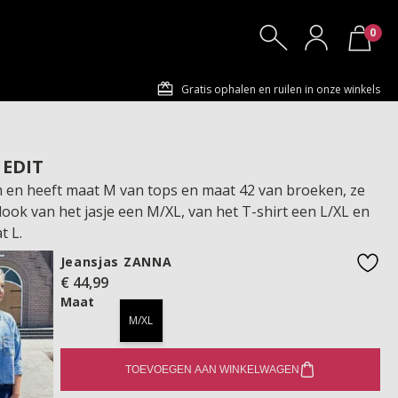
0
Gratis ophalen en ruilen in onze winkels
 EDIT
cm en heeft maat M van tops en maat 42 van broeken, ze
look van het jasje een M/XL, van het T-shirt een L/XL en
t L.
Jeansjas ZANNA
€ 44,99
favo
Maat
M/XL
TOEVOEGEN AAN WINKELWAGEN