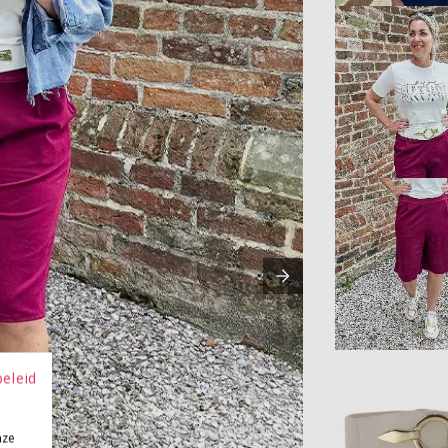
beleid
nze