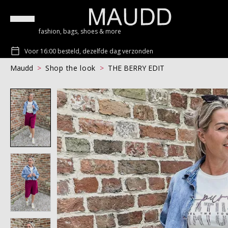
fashion, bags, shoes & more
Voor 16:00 besteld, dezelfde dag verzonden
Maudd
Shop the look
THE BERRY EDIT