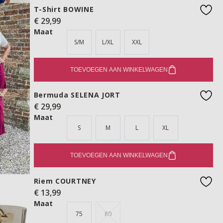
T-Shirt BOWINE
€ 29,99
favo
Maat
S/M
L/XL
XXL
TOEVOEGEN AAN WINKELWAGEN
Bermuda SELENA JORT
€ 29,99
favo
Maat
S
M
L
XL
TOEVOEGEN AAN WINKELWAGEN
Riem COURTNEY
€ 13,99
favo
Maat
75
80