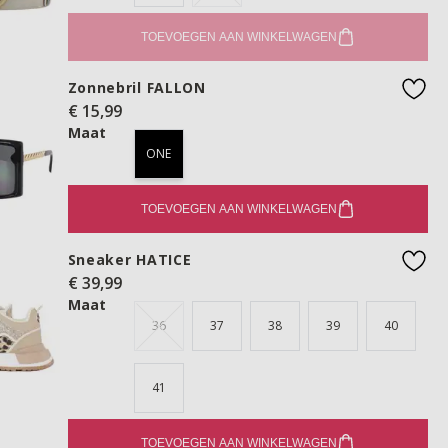
TOEVOEGEN AAN WINKELWAGEN
Zonnebril FALLON
€ 15,99
favo
Maat
ONE
TOEVOEGEN AAN WINKELWAGEN
Sneaker HATICE
€ 39,99
favo
Maat
36
37
38
39
40
41
TOEVOEGEN AAN WINKELWAGEN