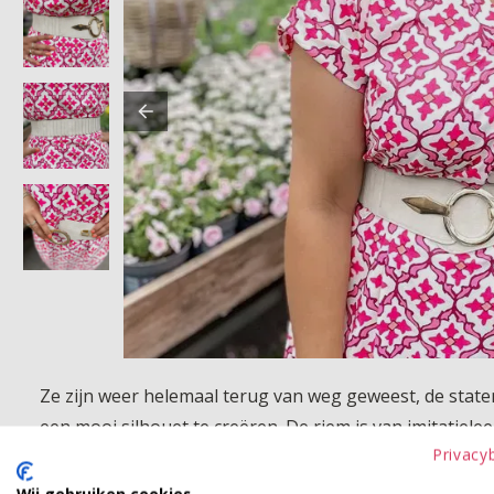
Ze zijn weer helemaal terug van weg geweest, de statem
een mooi silhouet te creëren. De riem is van imitatiele
Privacy
Product kenmerken