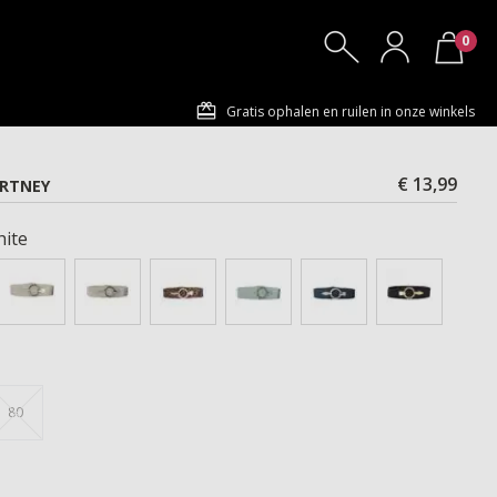
0
Gratis ophalen en ruilen in onze winkels
€ 13,99
URTNEY
ite
80