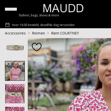
fashion, bags, shoes & more
Voor 16:00 besteld, dezelfde dag verzonden
Accessoires
Riemen
Riem COURTNEY