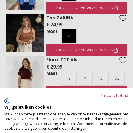
TOEVOEGEN AAN WINKELWAGEN
Top ZARINA
€ 24,99
favo
Maat
S/L
TOEVOEGEN AAN WINKELWAGEN
Skort ZOE VIV
€ 29,99
favo
Maat
S
M
L
XL
TOEVOEGEN AAN WINKELWAGEN
Privacybeleid
Riem ELYANA
Wij gebruiken cookies
€ 17,99
favo
We kunnen deze plaatsen voor analyse van onze bezoekersgegevens, om
Maat
onze website te verbeteren, gepersonaliseerde inhoud te tonen en om u
ONE
een geweldige website-ervaring te bieden. Voor meer informatie over de
cookies die we gebruiken opent u de instellingen.