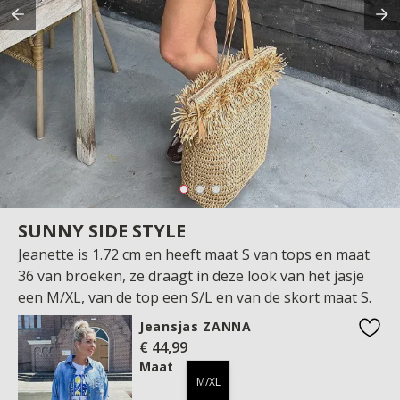
SUNNY SIDE STYLE
Jeanette is 1.72 cm en heeft maat S van tops en maat
36 van broeken, ze draagt in deze look van het jasje
een M/XL, van de top een S/L en van de skort maat S.
Jeansjas ZANNA
€ 44,99
favo
Maat
M/XL