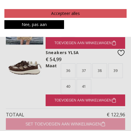
TOEVOEGEN AAN WINKELWAGEN
Tas BLONDA
Accepteer alles
€ 34,99
favo
Maat
Nee, pas aan
ONE
TOEVOEGEN AAN WINKELWAGEN
Sneakers YLSA
€ 54,99
favo
Maat
36
37
38
39
40
41
TOEVOEGEN AAN WINKELWAGEN
TOTAAL
€ 122,96
SET TOEVOEGEN AAN WINKELWAGEN