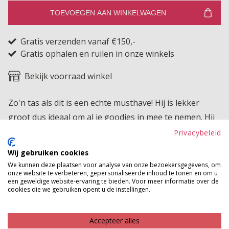
TOEVOEGEN AAN WINKELWAGEN
Gratis verzenden vanaf €150,-
Gratis ophalen en ruilen in onze winkels
Bekijk voorraad winkel
Zo'n tas als dit is een echte musthave! Hij is lekker
groot dus ideaal om al je goodies in mee te nemen. Hij
heeft een mooi gevlochten patroon.
Privacybeleid
Wij gebruiken cookies
Product kenmerken
We kunnen deze plaatsen voor analyse van onze bezoekersgegevens, om
onze website te verbeteren, gepersonaliseerde inhoud te tonen en om u
Betaalinformatie
een geweldige website-ervaring te bieden. Voor meer informatie over de
cookies die we gebruiken opent u de instellingen.
MAAK JE LOOK COMPLEET
Accepteer alles