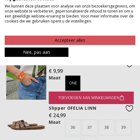
We kunnen deze plaatsen voor analyse van onze bezoekersgegevens, om
TOEVOEGEN AAN WINKELWAGEN
onze website te verbeteren, gepersonaliseerde inhoud te tonen en om u
een geweldige website-ervaring te bieden. Voor meer informatie over de
Tas SOLARA
cookies die we gebruiken opent u de instellingen.
€ 22,99
favo
Maat
ONE
Accepteer alles
Nee, pas aan
TOEVOEGEN AAN WINKELWAGEN
Armband YINA
€ 9,99
favo
Maat
ONE
TOEVOEGEN AAN WINKELWAGEN
Slipper OFELIA LINN
€ 24,99
favo
Maat
36
37
38
39