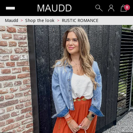
0
Maudd
Shop the look
RUSTIC ROMANCE