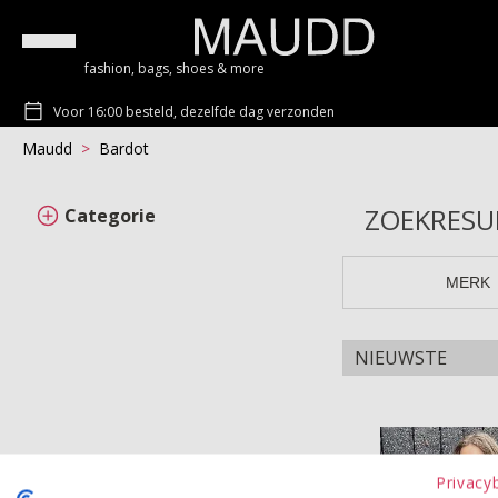
fashion, bags, shoes & more
Voor 16:00 besteld, dezelfde dag verzonden
Maudd
bardot
ZOEKRESU
Categorie
MERK
Top BARDOT
Privacy