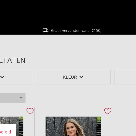
Gratis verzenden vanaf €150,-
LTATEN
KLEUR
Top BARDOT
favorite button
favorite but
beleid