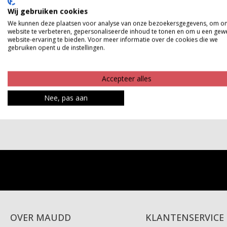
Wij gebruiken cookies
We kunnen deze plaatsen voor analyse van onze bezoekersgegevens, om o
website te verbeteren, gepersonaliseerde inhoud te tonen en om u een gew
website-ervaring te bieden. Voor meer informatie over de cookies die we
gebruiken opent u de instellingen.
Top BARDOT
Accepteer alles
Nee, pas aan
€ 22,99
OVER MAUDD
KLANTENSERVICE