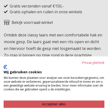
Gratis verzenden vanaf €150,-
Gratis ophalen en ruilen in onze winkels
Bekijk voorraad winkel
Ontdek deze classy laars met een comfortabele hak en
mooie gesp. De laars gaat met een rits open en dicht
en hiervoor hoeft de gesp niet losgemaakt te worden.
Zo stap jij binnen no time rond in deze prachtige
laarsjes!
Privacybeleid
Wij gebruiken cookies
Product kenmerken
We kunnen deze plaatsen voor analyse van onze bezoekersgegevens, om
onze website te verbeteren, gepersonaliseerde inhoud te tonen en om u
Betaalinformatie
een geweldige website-ervaring te bieden. Voor meer informatie over de
cookies die we gebruiken opent u de instellingen.
MAAK JE LOOK COMPLEET
Accepteer alles