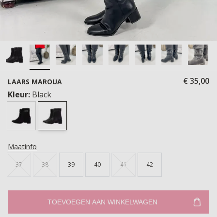
€ 35,00
LAARS MAROUA
Kleur:
Black
Maatinfo
37
38
39
40
41
42
TOEVOEGEN AAN WINKELWAGEN