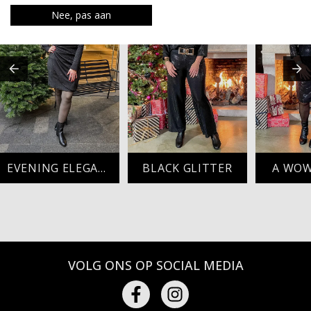
Nee, pas aan
EVENING ELEGANCE
BLACK GLITTER
A WOW
VOLG ONS OP SOCIAL MEDIA