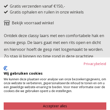
Gratis verzenden vanaf €150,-
Gratis ophalen en ruilen in onze winkels
Bekijk voorraad winkel
Ontdek deze classy laars met een comfortabele hak en
mooie gesp. De laars gaat met een rits open en dicht
en hiervoor hoeft de gesp niet losgemaakt te worden.
Zo stap jij binnen no time rond in deze prachtige
laarsjes!
Privacybeleid
Wij gebruiken cookies
Product kenmerken
We kunnen deze plaatsen voor analyse van onze bezoekersgegevens, om
onze website te verbeteren, gepersonaliseerde inhoud te tonen en om u
Betaalinformatie
een geweldige website-ervaring te bieden. Voor meer informatie over de
cookies die we gebruiken opent u de instellingen.
MAAK JE LOOK COMPLEET
Accepteer alles