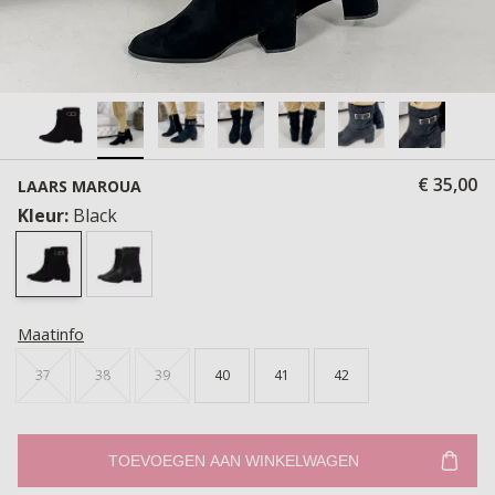
€ 35,00
LAARS MAROUA
Kleur:
Black
Maatinfo
37
38
39
40
41
42
TOEVOEGEN AAN WINKELWAGEN