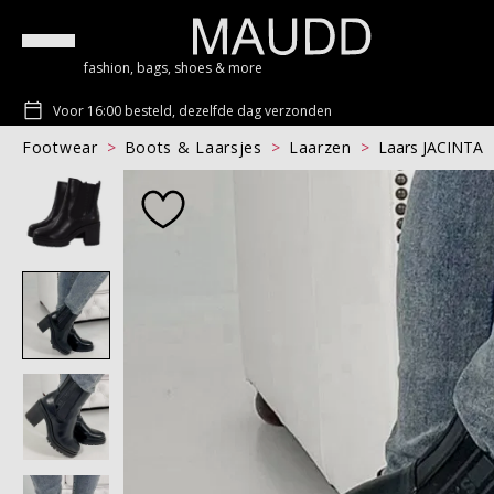
fashion, bags, shoes & more
Voor 16:00 besteld, dezelfde dag verzonden
Footwear
Boots & Laarsjes
Laarzen
Laars JACINTA