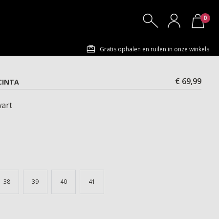
0
Gratis ophalen en ruilen in onze winkels
€ 69,99
CINTA
art
38
39
40
41