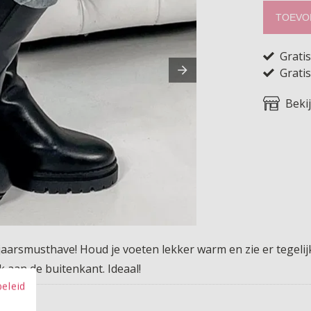
TOEVO
Grati
Gratis
Beki
jaarsmusthave! Houd je voeten lekker warm en zie er tegelijk
k aan de buitenkant. Ideaal!
beleid