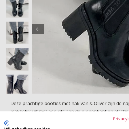
Deze prachtige booties met hak van s. Oliver zijn dé na
makkelijk uit met een rits aan de binnenkant en elastie
Privacy
Product kenmerken