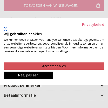
TOEVOEGEN AAN WINKELWAGEN
Gratis verzenden vanaf €150,-
Gratis ophalen en ruilen in onze winkels
Privacybeleid
Wij gebruiken cookies
Bekijk voorraad winkel
We kunnen deze plaatsen voor analyse van onze bezoekersgegevens, om
onze website te verbeteren, gepersonaliseerde inhoud te tonen en om u
een geweldige website-ervaring te bieden. Voor meer informatie over de
Deze fijne jogg denim capri met vier knopen is een
cookies die we gebruiken opent u de instellingen.
echte musthave! Deze capri kan je baggy dragen of je
neemt 'm een maatje kleiner en draagt het als een
Accepteer alles
hoge taille broek. Door de fijne stretch kwaliteit zit ie
als gegoten!
Nee, pas aan
Product kenmerken
Betaalinformatie