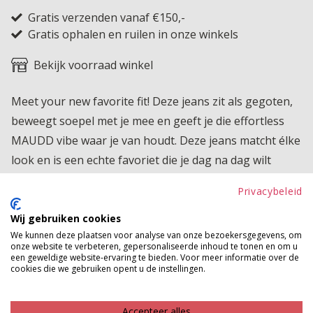
Gratis verzenden vanaf €150,-
Gratis ophalen en ruilen in onze winkels
Bekijk voorraad winkel
Meet your new favorite fit! Deze jeans zit als gegoten,
beweegt soepel met je mee en geeft je die effortless
MAUDD vibe waar je van houdt. Deze jeans matcht élke
look en is een echte favoriet die je dag na dag wilt
dragen. Let op: de jeans valt iets kleiner uit, dus we
Privacybeleid
adviseren een maat groter te nemen.
Wij gebruiken cookies
Product kenmerken
We kunnen deze plaatsen voor analyse van onze bezoekersgegevens, om
onze website te verbeteren, gepersonaliseerde inhoud te tonen en om u
Betaalinformatie
een geweldige website-ervaring te bieden. Voor meer informatie over de
cookies die we gebruiken opent u de instellingen.
MAAK JE LOOK COMPLEET
Accepteer alles