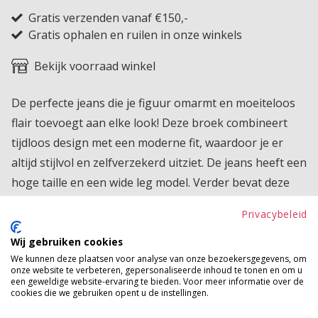
Gratis verzenden vanaf €150,-
Gratis ophalen en ruilen in onze winkels
Bekijk voorraad winkel
De perfecte jeans die je figuur omarmt en moeiteloos
flair toevoegt aan elke look! Deze broek combineert
tijdloos design met een moderne fit, waardoor je er
altijd stijlvol en zelfverzekerd uitziet. De jeans heeft een
hoge taille en een wide leg model. Verder bevat deze
beauty een fijne stretch, waardoor deze heerlijk draagt.
Privacybeleid
Comfortabel, flatterend en eindeloos te combineren: dit
is jouw nieuwe favoriet.
Wij gebruiken cookies
We kunnen deze plaatsen voor analyse van onze bezoekersgegevens, om
onze website te verbeteren, gepersonaliseerde inhoud te tonen en om u
Product kenmerken
een geweldige website-ervaring te bieden. Voor meer informatie over de
cookies die we gebruiken opent u de instellingen.
Betaalinformatie