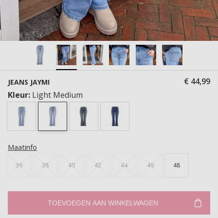
€ 44,99
JEANS JAYMI
Kleur:
Light Medium
Maatinfo
36
38
40
42
44
46
48
TOEVOEGEN AAN WINKELWAGEN