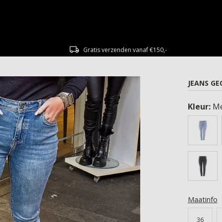
Gratis verzenden vanaf €150,-
JEANS GE
Kleur:
M
Maatinfo
36