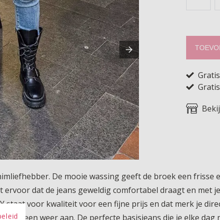
TOEVO
Grati
Gratis
Beki
mliefhebber. De mooie wassing geeft de broek een frisse en 
rgt ervoor dat de jeans geweldig comfortabel draagt en met 
aat voor kwaliteit voor een fijne prijs en dat merk je direct
beleid
en meteen weer aan. De perfecte basisjeans die je elke dag m