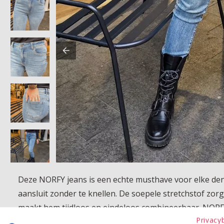
Deze NORFY jeans is een echte musthave voor elke deni
aansluit zonder te knellen. De soepele stretchstof zo
maakt hem tijdloos en eindeloos combineerbaar. NORFY st
Privacy
broek waar menig klant praktisch in woont: uit de was 