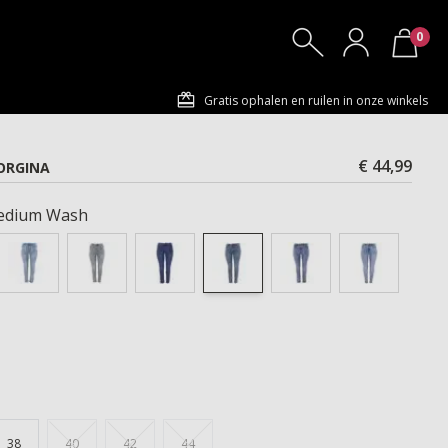
0
Gratis ophalen en ruilen in onze winkels
€ 44,99
ORGINA
edium Wash
38
40
42
44