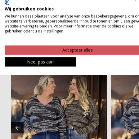
Wij gebruiken cookies
Product kenmerken
We kunnen deze plaatsen voor analyse van onze bezoekersgegevens, om o
website te verbeteren, gepersonaliseerde inhoud te tonen en om u een gew
Betaalinformatie
website-ervaring te bieden. Voor meer informatie over de cookies die we
gebruiken opent u de instellingen.
Accepteer alles
Nee, pas aan