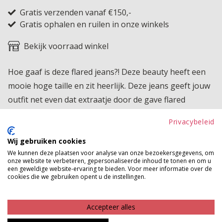
Gratis verzenden vanaf €150,-
Gratis ophalen en ruilen in onze winkels
Bekijk voorraad winkel
Hoe gaaf is deze flared jeans?! Deze beauty heeft een
mooie hoge taille en zit heerlijk. Deze jeans geeft jouw
outfit net even dat extraatje door de gave flared
broekspijpen.
Privacybeleid
Product kenmerken
Wij gebruiken cookies
We kunnen deze plaatsen voor analyse van onze bezoekersgegevens, om
Betaalinformatie
onze website te verbeteren, gepersonaliseerde inhoud te tonen en om u
een geweldige website-ervaring te bieden. Voor meer informatie over de
cookies die we gebruiken opent u de instellingen.
MAAK JE LOOK COMPLEET
Accepteer alles