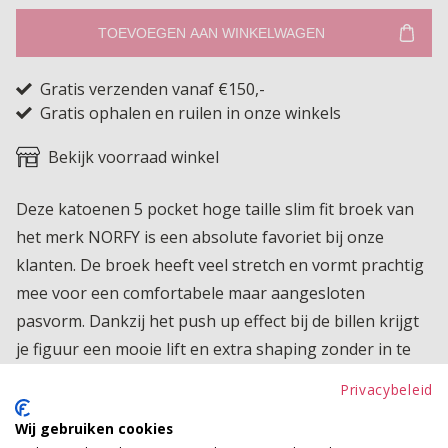
TOEVOEGEN AAN WINKELWAGEN
Gratis verzenden vanaf €150,-
Gratis ophalen en ruilen in onze winkels
Bekijk voorraad winkel
Deze katoenen 5 pocket hoge taille slim fit broek van
het merk NORFY is een absolute favoriet bij onze
klanten. De broek heeft veel stretch en vormt prachtig
mee voor een comfortabele maar aangesloten
pasvorm. Dankzij het push up effect bij de billen krijgt
je figuur een mooie lift en extra shaping zonder in te
leveren op draagcomfort. Het hoge taillemodel zorgt
Privacybeleid
voor een gestroomlijnde look en maakt deze broek de
Wij gebruiken cookies
perfecte basis voor elke outfit. NORFY staat bekend om