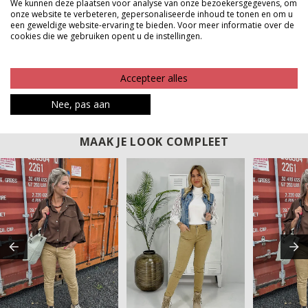
We kunnen deze plaatsen voor analyse van onze bezoekersgegevens, om
kwaliteit voor een fijne prijs en dat voel je meteen
onze website te verbeteren, gepersonaliseerde inhoud te tonen en om u
een geweldige website-ervaring te bieden. Voor meer informatie over de
zodra je deze broek aantrekt. Een echte musthave die
cookies die we gebruiken opent u de instellingen.
je keer op keer wilt dragen.
Product kenmerken
Accepteer alles
Betaalinformatie
Nee, pas aan
MAAK JE LOOK COMPLEET