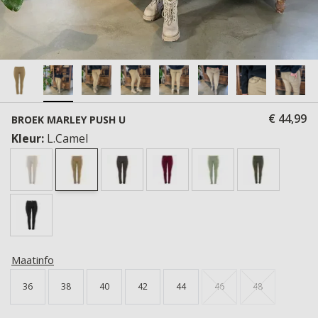
€ 44,99
BROEK MARLEY PUSH U
Kleur:
L.Camel
Maatinfo
36
38
40
42
44
46
48