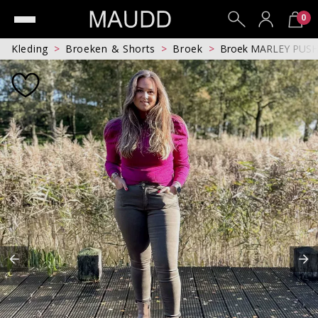
0
Kleding
Broeken & Shorts
Broek
Broek MARLEY PUSH