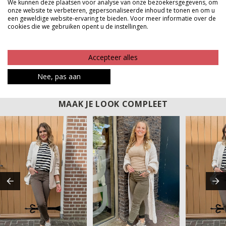
We kunnen deze plaatsen voor analyse van onze bezoekersgegevens, om
kwaliteit voor een fijne prijs en dat voel je meteen
onze website te verbeteren, gepersonaliseerde inhoud te tonen en om u
een geweldige website-ervaring te bieden. Voor meer informatie over de
zodra je deze broek aantrekt. Een echte musthave die
cookies die we gebruiken opent u de instellingen.
je keer op keer wilt dragen.
Product kenmerken
Accepteer alles
Betaalinformatie
Nee, pas aan
MAAK JE LOOK COMPLEET