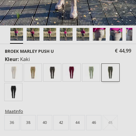
€ 44,99
BROEK MARLEY PUSH U
Kleur:
Kaki
Maatinfo
36
38
40
42
44
46
48