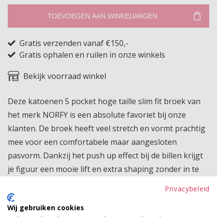
TOEVOEGEN AAN WINKELWAGEN
Gratis verzenden vanaf €150,-
Gratis ophalen en ruilen in onze winkels
Bekijk voorraad winkel
Deze katoenen 5 pocket hoge taille slim fit broek van
het merk NORFY is een absolute favoriet bij onze
klanten. De broek heeft veel stretch en vormt prachtig
mee voor een comfortabele maar aangesloten
pasvorm. Dankzij het push up effect bij de billen krijgt
je figuur een mooie lift en extra shaping zonder in te
leveren op draagcomfort. Het hoge taillemodel zorgt
Privacybeleid
voor een gestroomlijnde look en maakt deze broek de
Wij gebruiken cookies
perfecte basis voor elke outfit. NORFY staat bekend om