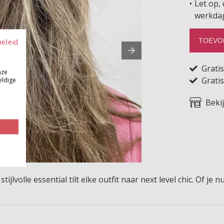
Let op, 
werkda
TOEVO
beleid
Grati
nze
Gratis
eldige
Beki
jlvolle essential tilt elke outfit naar next level chic. Of je n