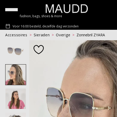
fashion, bags, shoes & more
Voor 16:00 besteld, dezelfde dag verzonden
Accessoires
Sieraden
Overige
Zonnebril ZYARA