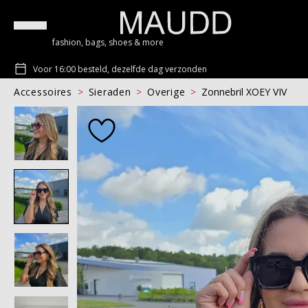
fashion, bags, shoes & more
Voor 16:00 besteld, dezelfde dag verzonden
Accessoires
Sieraden
Overige
Zonnebril XOEY VIV