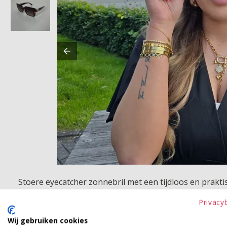
Stoere eyecatcher zonnebril met een tijdloos en praktis
beschermen op zonnige dagen. Licht om te dragen, comf
Privacy
Betaalinformatie
Wij gebruiken cookies