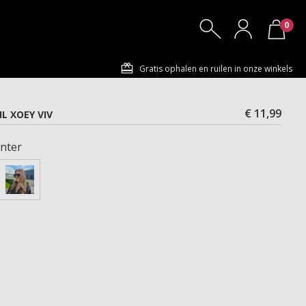
0
Gratis ophalen en ruilen in onze winkels
€ 11,99
L XOEY VIV
nter