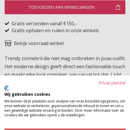
TOEVOEGEN AAN WINKELWAGEN
Gratis verzenden vanaf €150,-
Gratis ophalen en ruilen in onze winkels
Bekijk voorraad winkel
Trendy zonnebril die niet mag ontbreken in jouw outfit.
Het moderne design geeft direct een fashionable touch
en maakt elke look compleet, van casual tot chic. Licht
en comfortabel om te dragen, perfect voor zonnige
Privacybeleid
dagen en eindeloos te combineren met al jouw
Wij gebruiken cookies
favoriete outfits. Een echte musthave voor dit seizoen.
We kunnen deze plaatsen voor analyse van onze bezoekersgegevens, om
onze website te verbeteren, gepersonaliseerde inhoud te tonen en om u
een geweldige website-ervaring te bieden. Voor meer informatie over de
Betaalinformatie
cookies die we gebruiken opent u de instellingen.
MAAK JE LOOK COMPLEET