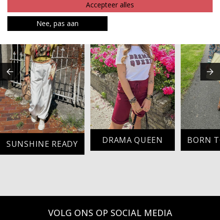
Accepteer alles
Nee, pas aan
DRAMA QUEEN
BORN 
SUNSHINE READY
VOLG ONS OP SOCIAL MEDIA