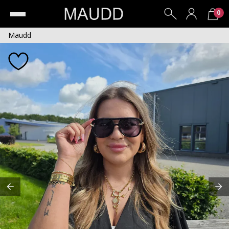
0
Maudd