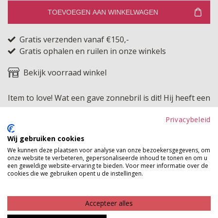
TOEVOEGEN AAN WINKELWAGEN
Gratis verzenden vanaf €150,-
Gratis ophalen en ruilen in onze winkels
Bekijk voorraad winkel
Item to love! Wat een gave zonnebril is dit! Hij heeft een
mooi groot montuur en goudkleurige details.
Privacybeleid
Product kenmerken
Wij gebruiken cookies
We kunnen deze plaatsen voor analyse van onze bezoekersgegevens, om
Betaalinformatie
onze website te verbeteren, gepersonaliseerde inhoud te tonen en om u
een geweldige website-ervaring te bieden. Voor meer informatie over de
cookies die we gebruiken opent u de instellingen.
MAAK JE LOOK COMPLEET
Accepteer alles