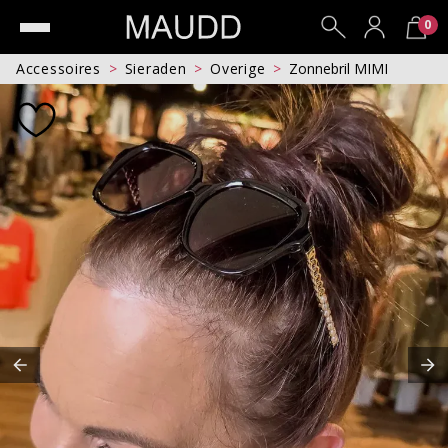
0
Accessoires
Sieraden
Overige
Zonnebril MIMI