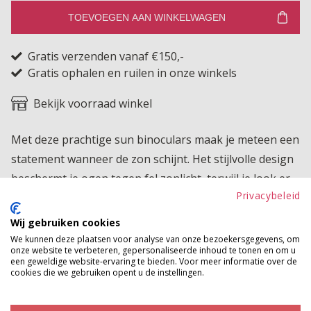
TOEVOEGEN AAN WINKELWAGEN
Gratis verzenden vanaf €150,-
Gratis ophalen en ruilen in onze winkels
Bekijk voorraad winkel
Met deze prachtige sun binoculars maak je meteen een
statement wanneer de zon schijnt. Het stijlvolle design
beschermt je ogen tegen fel zonlicht, terwijl je look er
Privacybeleid
direct trendy en fashionable uitziet. Een musthave
accessoire voor zonnige dagen, festivals of gewoon
Wij gebruiken cookies
een casual dagje buiten.
We kunnen deze plaatsen voor analyse van onze bezoekersgegevens, om
onze website te verbeteren, gepersonaliseerde inhoud te tonen en om u
een geweldige website-ervaring te bieden. Voor meer informatie over de
Betaalinformatie
cookies die we gebruiken opent u de instellingen.
MAAK JE LOOK COMPLEET