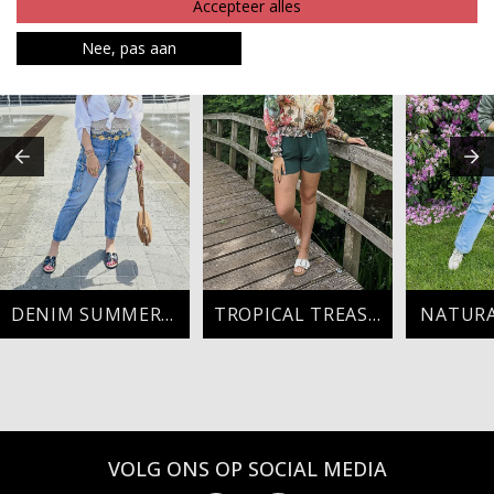
Accepteer alles
Nee, pas aan
DENIM SUMMER DREAMS
TROPICAL TREASURE
NATUR
VOLG ONS OP SOCIAL MEDIA