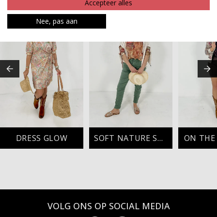
Accepteer alles
Nee, pas aan
DRESS GLOW
SOFT NATURE STYLE
ON THE
VOLG ONS OP SOCIAL MEDIA