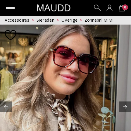
0
Accessoires
Sieraden
Overige
Zonnebril MIMI