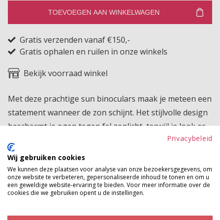
TOEVOEGEN AAN WINKELWAGEN
Gratis verzenden vanaf €150,-
Gratis ophalen en ruilen in onze winkels
Bekijk voorraad winkel
Met deze prachtige sun binoculars maak je meteen een
statement wanneer de zon schijnt. Het stijlvolle design
beschermt je ogen tegen fel zonlicht, terwijl je look er
Privacybeleid
direct trendy en fashionable uitziet. Een musthave
accessoire voor zonnige dagen, festivals of gewoon
Wij gebruiken cookies
een casual dagje buiten.
We kunnen deze plaatsen voor analyse van onze bezoekersgegevens, om
onze website te verbeteren, gepersonaliseerde inhoud te tonen en om u
een geweldige website-ervaring te bieden. Voor meer informatie over de
Betaalinformatie
cookies die we gebruiken opent u de instellingen.
MAAK JE LOOK COMPLEET