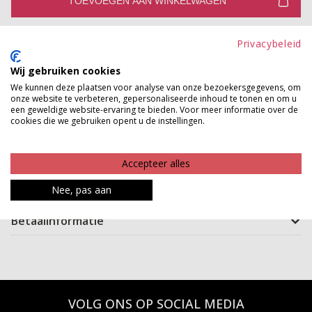
TOEVOEGEN AAN WINKELWAGEN
Gratis verzenden vanaf €150,-
Privacybeleid
Gratis ophalen en ruilen in onze winkels
Wij gebruiken cookies
Bekijk voorraad winkel
We kunnen deze plaatsen voor analyse van onze bezoekersgegevens, om
onze website te verbeteren, gepersonaliseerde inhoud te tonen en om u
een geweldige website-ervaring te bieden. Voor meer informatie over de
cookies die we gebruiken opent u de instellingen.
Wintersjaals kan je nooit genoeg hebben... Deze gave
sjaal is gemaakt van een hele zachte kwaliteit en draagt
dus heerlijk.
Accepteer alles
Nee, pas aan
Product kenmerken
Betaalinformatie
VOLG ONS OP SOCIAL MEDIA