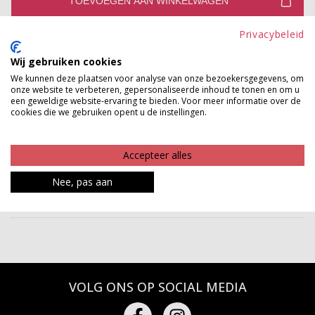
TOEVOEGEN AAN WINKELWAGEN
Privacybeleid
Gratis verzenden vanaf €150,-
Gratis ophalen en ruilen in onze winkels
Wij gebruiken cookies
We kunnen deze plaatsen voor analyse van onze bezoekersgegevens, om
Bekijk voorraad winkel
onze website te verbeteren, gepersonaliseerde inhoud te tonen en om u
een geweldige website-ervaring te bieden. Voor meer informatie over de
cookies die we gebruiken opent u de instellingen.
Prachtige sjaal met een pied de poule print. Ze is
heerlijk groot dus houdt je lekker warm!
Accepteer alles
Product kenmerken
Nee, pas aan
Betaalinformatie
VOLG ONS OP SOCIAL MEDIA