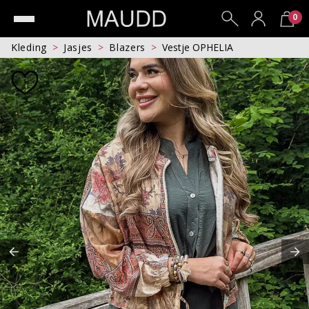
0
Kleding
Jasjes
Blazers
Vestje OPHELIA