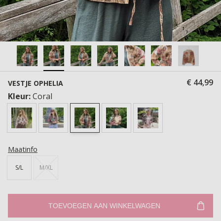
€ 44,99
VESTJE OPHELIA
Kleur:
Coral
Maatinfo
S/L
M/XL
TOEVOEGEN AAN WINKELWAGEN