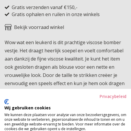
Gratis verzenden vanaf €150,-
Gratis ophalen en ruilen in onze winkels
Bekijk voorraad winkel
Wow wat een leukerd is dit prachtige viscose bomber
vestje. Het draagt heerlijk soepel en voelt comfortabel
aan dankzij de fijne viscose kwaliteit. Je kunt het item
ook gesloten dragen als blouse voor een nette en
vrouwelijke look. Door de taille te strikken creëer je
eenvoudig een speels effect en kun je hem ook dragen
als cropped top, waardoor je de pasvorm helemaal
Privacybeleid
naar wens kunt stylen. Een veelzijdig en trendy item dat
je op verschillende manieren kunt combineren en je
Wij gebruiken cookies
We kunnen deze plaatsen voor analyse van onze bezoekersgegevens, om
outfit direct een frisse twist geeft.
onze website te verbeteren, gepersonaliseerde inhoud te tonen en om u
een geweldige website-ervaring te bieden. Voor meer informatie over de
Product kenmerken
cookies die we gebruiken opent u de instellingen.