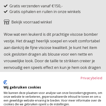
Gratis verzenden vanaf €150,-
Gratis ophalen en ruilen in onze winkels
Bekijk voorraad winkel
Wow wat een leukerd is dit prachtige viscose bomber
vestje. Het draagt heerlijk soepel en voelt comfortabel
aan dankzij de fijne viscose kwaliteit. Je kunt het item
ook gesloten dragen als blouse voor een nette en
vrouwelijke look. Door de taille te strikken creëer je
eenvoudig een speels effect en kun je hem ook dragen
als cropped top, waardoor je de pasvorm helemaal
Privacybeleid
naar wens kunt stylen. Een veelzijdig en trendy item dat
je op verschillende manieren kunt combineren en je
Wij gebruiken cookies
We kunnen deze plaatsen voor analyse van onze bezoekersgegevens, om
outfit direct een frisse twist geeft.
onze website te verbeteren, gepersonaliseerde inhoud te tonen en om u
een geweldige website-ervaring te bieden. Voor meer informatie over de
Product kenmerken
cookies die we gebruiken opent u de instellingen.