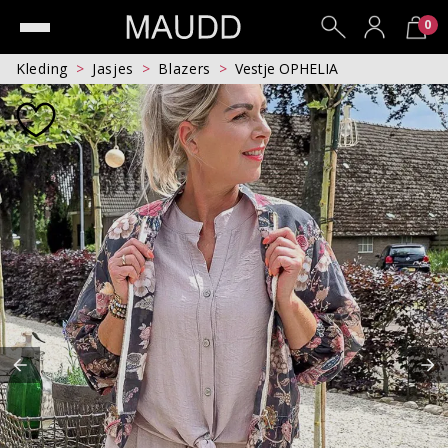
0
Kleding
Jasjes
Blazers
Vestje OPHELIA