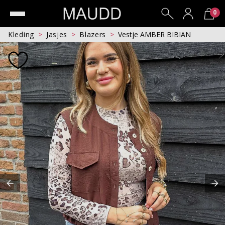
0
Kleding
Jasjes
Blazers
Vestje AMBER BIBIAN