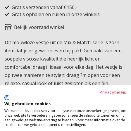
Gratis verzenden vanaf €150,-
Gratis ophalen en ruilen in onze winkels
Bekijk voorraad winkel
Dit mouwloze vestje uit de Mix & Match-serie is zo?n
item dat je er gewoon even bij pakt! Gemaakt van een
soepele viscose kwaliteit die heerlijk licht en
comfortabel draagt, ideaal voor elke dag. Het vestje is
op twee manieren te stylen: draag ?m open voor een
relaxte, casual look of juist gesloten als een fijn,
nonchalant laagje. Perfect te combineren met de rest
Privacybeleid
van de Mix & Match serie voor een easy en
Wij gebruiken cookies
comfortabele outfit waar je je de hele dag goed in voelt.
We kunnen deze plaatsen voor analyse van onze bezoekersgegevens, om
onze website te verbeteren, gepersonaliseerde inhoud te tonen en om u
Product kenmerken
een geweldige website-ervaring te bieden. Voor meer informatie over de
cookies die we gebruiken opent u de instellingen.