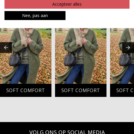
MAAK JE LOOK COMPLEET
Accepteer alles
Nee, pas aan
SOFT COMFORT
SOFT COMFORT
SOFT 
VOLG ONS OP SOCIAL MEDIA