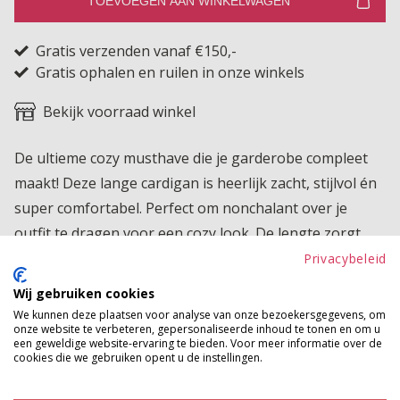
TOEVOEGEN AAN WINKELWAGEN
Gratis verzenden vanaf €150,-
Gratis ophalen en ruilen in onze winkels
Bekijk voorraad winkel
De ultieme cozy musthave die je garderobe compleet
maakt! Deze lange cardigan is heerlijk zacht, stijlvol én
super comfortabel. Perfect om nonchalant over je
outfit te dragen voor een cozy look. De lengte zorgt
voor een elegante, vrouwelijke look terwijl de losse
Privacybeleid
pasvorm haar extra comfy maakt.
Wij gebruiken cookies
We kunnen deze plaatsen voor analyse van onze bezoekersgegevens, om
Product kenmerken
onze website te verbeteren, gepersonaliseerde inhoud te tonen en om u
een geweldige website-ervaring te bieden. Voor meer informatie over de
Betaalinformatie
cookies die we gebruiken opent u de instellingen.