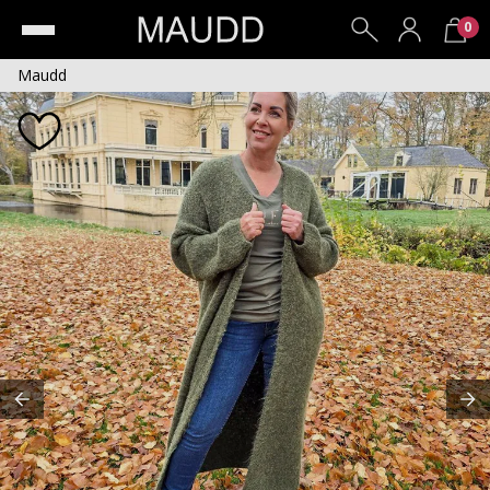
0
Maudd