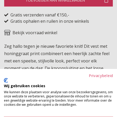
TOEVOEGEN AAN WINKELWAGEN
Gratis verzenden vanaf €150,-
Gratis ophalen en ruilen in onze winkels
Bekijk voorraad winkel
Zeg hallo tegen je nieuwe favoriete knit! Dit vest met
honinggraat print combineert een heerlijk zachte feel
met een speelse, stijlvolle look, perfect voor elk
moment van de dag. De knoopsluiting en het losse
model geven haar een effortless vibe, terwijl de
Privacybeleid
structuur zorgt voor een vleugje extra charme.
Wij gebruiken cookies
We kunnen deze plaatsen voor analyse van onze bezoekersgegevens, om
Product kenmerken
onze website te verbeteren, gepersonaliseerde inhoud te tonen en om u
een geweldige website-ervaring te bieden. Voor meer informatie over de
Betaalinformatie
cookies die we gebruiken opent u de instellingen.