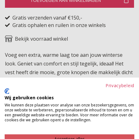
TOEVOEGEN AAN WINKELWAGEN
Gratis verzenden vanaf €150,-
Gratis ophalen en ruilen in onze winkels
Bekijk voorraad winkel
Voeg een extra, warme laag toe aan jouw winterse
look. Geniet van comfort en stijl tegelijk, ideaal! Het
vest heeft drie mooie, grote knopen die makkelijk dicht
kunnen, maar het vest kan natuurlijk ook leuk open
Privacybeleid
gedragen worden. Voor welke optie ga jij?
Wij gebruiken cookies
Product kenmerken
We kunnen deze plaatsen voor analyse van onze bezoekersgegevens, om
onze website te verbeteren, gepersonaliseerde inhoud te tonen en om u
een geweldige website-ervaring te bieden. Voor meer informatie over de
Betaalinformatie
cookies die we gebruiken opent u de instellingen.
MAAK JE LOOK COMPLEET
Accepteer alles