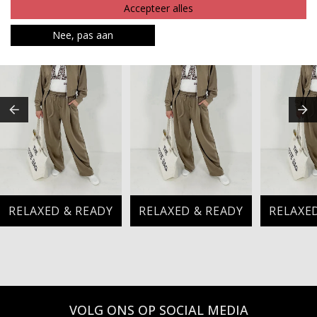
MAAK JE LOOK COMPLEET
Accepteer alles
Nee, pas aan
RELAXED & READY
RELAXED & READY
RELAXE
VOLG ONS OP SOCIAL MEDIA