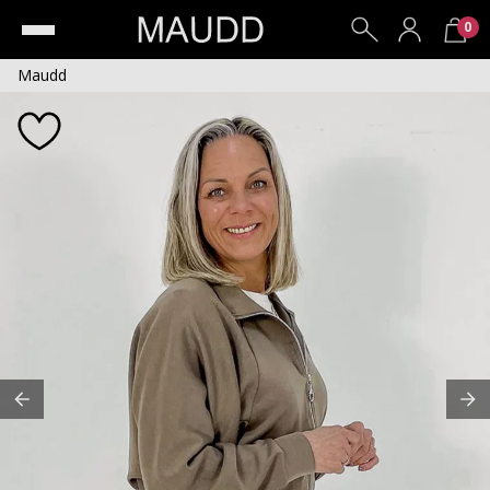
0
Maudd