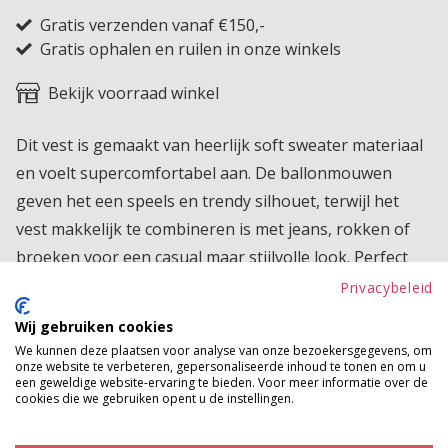
Gratis verzenden vanaf €150,-
Gratis ophalen en ruilen in onze winkels
Bekijk voorraad winkel
Dit vest is gemaakt van heerlijk soft sweater materiaal
en voelt supercomfortabel aan. De ballonmouwen
geven het een speels en trendy silhouet, terwijl het
vest makkelijk te combineren is met jeans, rokken of
broeken voor een casual maar stijlvolle look. Perfect
om een outfit net dat beetje extra comfort en karakter
Privacybeleid
te geven.
Wij gebruiken cookies
We kunnen deze plaatsen voor analyse van onze bezoekersgegevens, om
Product kenmerken
onze website te verbeteren, gepersonaliseerde inhoud te tonen en om u
een geweldige website-ervaring te bieden. Voor meer informatie over de
Betaalinformatie
cookies die we gebruiken opent u de instellingen.