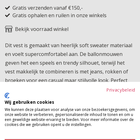
Gratis verzenden vanaf €150,-
Gratis ophalen en ruilen in onze winkels
Bekijk voorraad winkel
Dit vest is gemaakt van heerlijk soft sweater materiaal
en voelt supercomfortabel aan. De ballonmouwen
geven het een speels en trendy silhouet, terwijl het
vest makkelijk te combineren is met jeans, rokken of
broeken voor een casual maar stijlvolle look. Perfect
om een outfit net dat beetje extra comfort en karakter
Privacybeleid
te geven.
Wij gebruiken cookies
We kunnen deze plaatsen voor analyse van onze bezoekersgegevens, om
Product kenmerken
onze website te verbeteren, gepersonaliseerde inhoud te tonen en om u
een geweldige website-ervaring te bieden. Voor meer informatie over de
Betaalinformatie
cookies die we gebruiken opent u de instellingen.