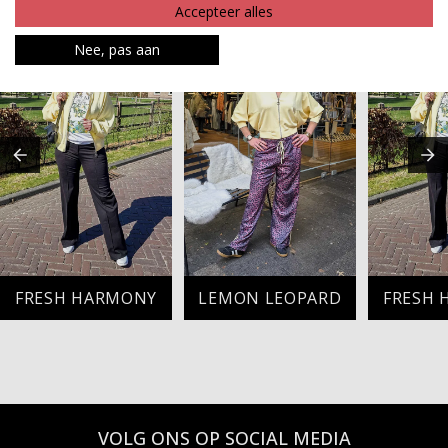
MAAK JE LOOK COMPLEET
Accepteer alles
Nee, pas aan
FRESH HARMONY
LEMON LEOPARD
FRESH
VOLG ONS OP SOCIAL MEDIA