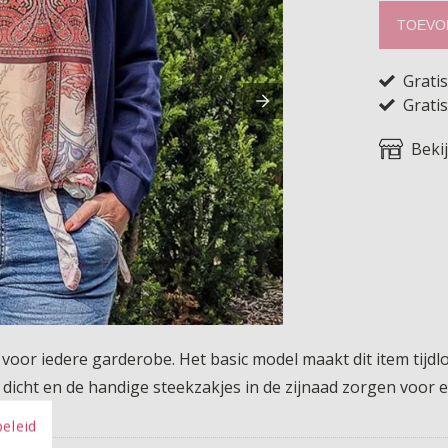
TOEVO
Grati
Gratis
Beki
 voor iedere garderobe. Het basic model maakt dit item tijdl
of dicht en de handige steekzakjes in de zijnaad zorgen voor 
re dag.
beleid