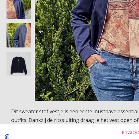
Dit sweater stof vestje is een echte musthave essential
outfits. Dankzij de ritssluiting draag je het vest open 
stof draagt heerlijk en maakt dit vest perfect voor iede
Privacy