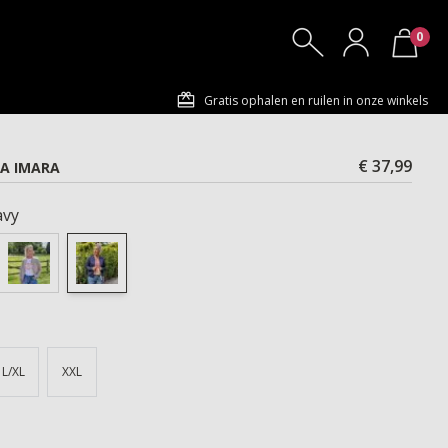
0
Gratis ophalen en ruilen in onze winkels
€ 37,99
A IMARA
vy
L/XL
XXL