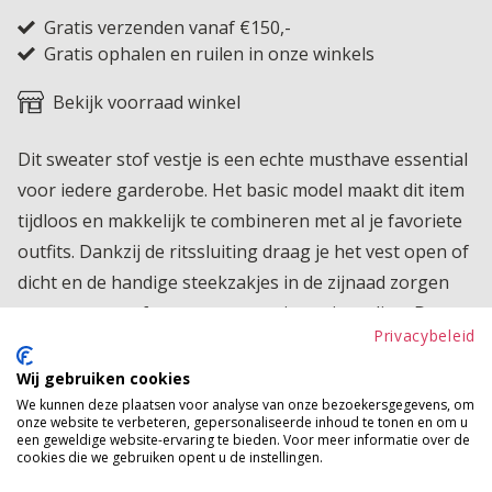
Gratis verzenden vanaf €150,-
Gratis ophalen en ruilen in onze winkels
Bekijk voorraad winkel
Dit sweater stof vestje is een echte musthave essential
voor iedere garderobe. Het basic model maakt dit item
tijdloos en makkelijk te combineren met al je favoriete
outfits. Dankzij de ritssluiting draag je het vest open of
dicht en de handige steekzakjes in de zijnaad zorgen
voor extra comfort en een sportieve uitstraling. De
Privacybeleid
zachte stof draagt heerlijk en maakt dit vest perfect
voor iedere dag.
Wij gebruiken cookies
We kunnen deze plaatsen voor analyse van onze bezoekersgegevens, om
Product kenmerken
onze website te verbeteren, gepersonaliseerde inhoud te tonen en om u
een geweldige website-ervaring te bieden. Voor meer informatie over de
cookies die we gebruiken opent u de instellingen.
Betaalinformatie