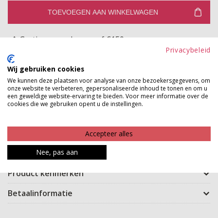
TOEVOEGEN AAN WINKELWAGEN
Gratis verzenden vanaf €150,-
Privacybeleid
Gratis ophalen en ruilen in onze winkels
Wij gebruiken cookies
Bekijk voorraad winkel
We kunnen deze plaatsen voor analyse van onze bezoekersgegevens, om
onze website te verbeteren, gepersonaliseerde inhoud te tonen en om u
een geweldige website-ervaring te bieden. Voor meer informatie over de
Deze heerlijke cardigan is dé perfecte mix van comfy en
cookies die we gebruiken opent u de instellingen.
stijlvol! De zachte stof voelt als een knuffel op je huid,
terwijl de losse pasvorm zorgt voor een effortless
Accepteer alles
chique look. De knoopsluiting en subtiele details
maken dit vest een must-have voor elk seizoen.
Nee, pas aan
Product kenmerken
Betaalinformatie