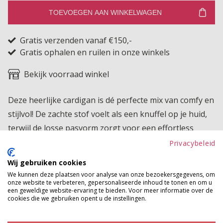
TOEVOEGEN AAN WINKELWAGEN
Gratis verzenden vanaf €150,-
Gratis ophalen en ruilen in onze winkels
Bekijk voorraad winkel
Deze heerlijke cardigan is dé perfecte mix van comfy en
stijlvol! De zachte stof voelt als een knuffel op je huid,
terwijl de losse pasvorm zorgt voor een effortless
chique look. De knoopsluiting en subtiele details
Privacybeleid
maken dit vest een must-have voor elk seizoen.
Wij gebruiken cookies
We kunnen deze plaatsen voor analyse van onze bezoekersgegevens, om
Product kenmerken
onze website te verbeteren, gepersonaliseerde inhoud te tonen en om u
een geweldige website-ervaring te bieden. Voor meer informatie over de
Betaalinformatie
cookies die we gebruiken opent u de instellingen.