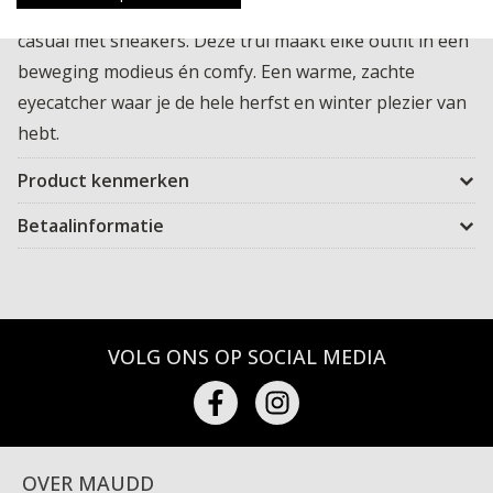
Draag hem op een jeans, een coated broek of lekker
casual met sneakers. Deze trui maakt elke outfit in één
beweging modieus én comfy. Een warme, zachte
eyecatcher waar je de hele herfst en winter plezier van
hebt.
Product kenmerken
Betaalinformatie
VOLG ONS OP SOCIAL MEDIA
OVER MAUDD