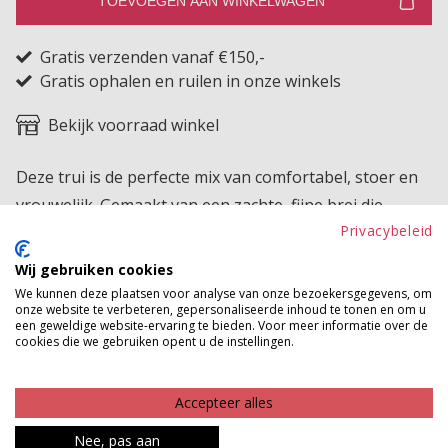
TOEVOEGEN AAN WINKELWAGEN
Gratis verzenden vanaf €150,-
Gratis ophalen en ruilen in onze winkels
Bekijk voorraad winkel
Deze trui is de perfecte mix van comfortabel, stoer en
vrouwelijk. Gemaakt van een zachte, fijne brei die
Privacybeleid
heerlijk warm is zonder te kriebelen, met een
nonchalante pasvorm die elke outfit relaxed maar toch
Wij gebruiken cookies
verzorgd laat ogen. De V-hals geeft een mooie,
We kunnen deze plaatsen voor analyse van onze bezoekersgegevens, om
onze website te verbeteren, gepersonaliseerde inhoud te tonen en om u
vrouwelijke lijn en werkt altijd flatterend. Maar de echte
een geweldige website-ervaring te bieden. Voor meer informatie over de
cookies die we gebruiken opent u de instellingen.
eyecatcher is natuurlijk de stoere panterprint opdruk
van zacht vilt, afgewerkt met een subtiel gouden detail.
Net genoeg attitude om je look power te geven, maar
Accepteer alles
nog steeds super stijlvol en makkelijk te combineren.
Nee, pas aan