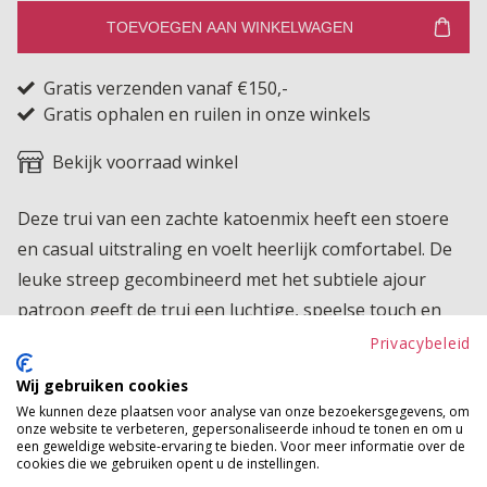
TOEVOEGEN AAN WINKELWAGEN
Gratis verzenden vanaf €150,-
Gratis ophalen en ruilen in onze winkels
Bekijk voorraad winkel
Deze trui van een zachte katoenmix heeft een stoere
en casual uitstraling en voelt heerlijk comfortabel. De
leuke streep gecombineerd met het subtiele ajour
patroon geeft de trui een luchtige, speelse touch en
maakt je outfit net even anders. Perfect voor een
Privacybeleid
relaxte dag thuis, onderweg of voor een casual look
Wij gebruiken cookies
met een stijlvol randje
We kunnen deze plaatsen voor analyse van onze bezoekersgegevens, om
onze website te verbeteren, gepersonaliseerde inhoud te tonen en om u
Product kenmerken
een geweldige website-ervaring te bieden. Voor meer informatie over de
cookies die we gebruiken opent u de instellingen.